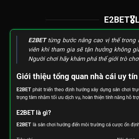
E2BET🎖
E2BET
từng bước nâng cao vị thế trong 
viên khi tham gia sẽ tận hưởng không gia
Người chơi hãy khám phá thế giới trò chơ
Giới thiệu tổng quan nhà cái uy t
E2BET
phát triển theo định hướng xây dựng sân chơi trực
trọng tâm nhằm tối ưu dịch vụ, hoàn thiện tính năng hỗ trợ
E2BET là gì?
E2BET
là sân chơi hướng đến môi trường cá cược ổn định,