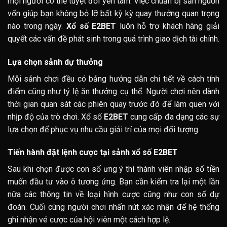
mọi người có thể tuyệt đối yên tâm. Việc chuẩn bị sẵn nguồn
vốn giúp bạn không bỏ lỡ bất kỳ kỳ quay thưởng quan trọng
nào trong ngày.
Xổ số E2BET
luôn hỗ trợ khách hàng giải
quyết các vấn đề phát sinh trong quá trình giao dịch tài chính.
Lựa chọn sảnh dự thưởng
Mỗi sảnh chơi đều có bảng hướng dẫn chi tiết về cách tính
điểm cũng như tỷ lệ ăn thưởng cụ thể. Người chơi nên dành
thời gian quan sát các phiên quay trước đó để làm quen với
nhịp độ của trò chơi.
Xổ số
E2BET
cung cấp đa dạng các sự
lựa chọn để phục vụ nhu cầu giải trí của mọi đối tượng.
Tiến hành đặt lệnh cược tại sảnh xổ số E2BET
Sau khi chọn được con số ưng ý thì thành viên nhập số tiền
muốn đầu tư vào ô tương ứng. Bạn cần kiểm tra lại một lần
nữa các thông tin về loại hình cược cũng như con số dự
đoán. Cuối cùng người chơi nhấn nút xác nhận để hệ thống
ghi nhận vé cược của hội viên một cách hợp lệ.