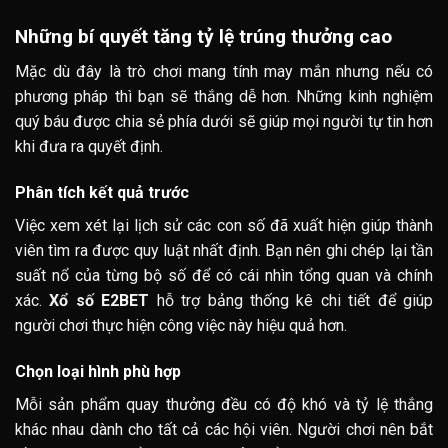
Những bí quyết tăng tỷ lệ trúng thưởng cao
Mặc dù đây là trò chơi mang tính may mắn nhưng nếu có
phương pháp thì bạn sẽ thắng dễ hơn. Những kinh nghiệm
quý báu được chia sẻ phía dưới sẽ giúp mọi người tự tin hơn
khi đưa ra quyết định.
Phân tích kết quả trước
Việc xem xét lại lịch sử các con số đã xuất hiện giúp thành
viên tìm ra được quy luật nhất định. Bạn nên ghi chép lại tần
suất nổ của từng bộ số để có cái nhìn tổng quan và chính
xác.
Xổ số E2BET
hỗ trợ bảng thống kê chi tiết để giúp
người chơi thực hiện công việc này hiệu quả hơn.
Chọn loại hình phù hợp
Mỗi sản phẩm quay thưởng đều có độ khó và tỷ lệ thắng
khác nhau dành cho tất cả các hội viên. Người chơi nên bắt