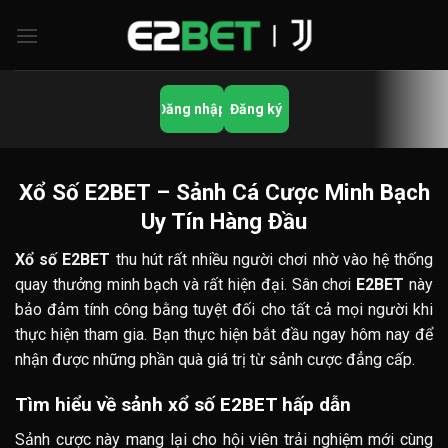
Bỏ
qua
nội
dung
Đăng nhập
Đăng ký
Xổ Số E2BET – Sảnh Cá Cược Minh Bạch
Uy Tín Hàng Đầu
Xổ số E2BET
thu hút rất nhiều người chơi nhờ vào hệ thống
quay thưởng minh bạch và rất hiện đại. Sân chơi
E2BET
này
bảo đảm tính công bằng tuyệt đối cho tất cả mọi người khi
thực hiện tham gia. Bạn thực hiện bắt đầu ngay hôm nay để
nhận được những phần quà giá trị từ sảnh cược đẳng cấp.
Tìm hiểu về sảnh xổ số E2BET hấp dẫn
Sảnh cược này mang lại cho hội viên trải nghiệm mới cùng