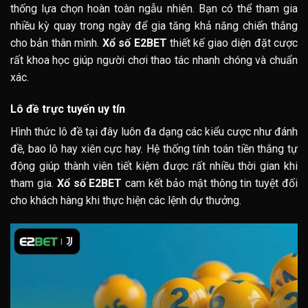
thống lựa chọn hoàn toàn ngẫu nhiên. Bạn có thể tham gia
nhiều kỳ quay trong ngày để gia tăng khả năng chiến thắng
cho bản thân mình.
Xổ số E2BET
thiết kế giao diện đặt cược
rất khoa học giúp người chơi thao tác nhanh chóng và chuẩn
xác.
Lô đề trực tuyến uy tín
Hình thức lô đề tại đây luôn đa dạng các kiểu cược như đánh
đề, bao lô hay xiên cực hay. Hệ thống tính toán tiền thắng tự
động giúp thành viên tiết kiệm được rất nhiều thời gian khi
tham gia.
Xổ số E2BET
cam kết bảo mật thông tin tuyệt đối
cho khách hàng khi thực hiện các lệnh dự thưởng.