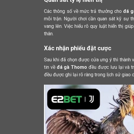
Các thông số về mức trả thưởng cho
đá 
mỗi trận. Người chơi cần quan sát kỹ sự t
vang lên. Việc hiểu rõ quy luật hiển thị gi
thân.
Xác nhận phiếu đặt cược
Sau khi đã chọn được cửa ưng ý thì thành v
tin về
đá gà Thomo
đều được lưu lại và t
đều được ghi lại rõ ràng trong lịch sử giao d