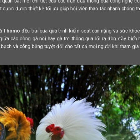
g quan sát mọi chi tiết của các trận đấu thông qua công nghệ tr
t cược được thiết kế tối ưu giúp hội viên thao tác nhanh chóng t
à Thomo
đều trải qua quá trình kiểm soát cân nặng và sức khỏe
giữa các dòng gà nòi hay gà tre thông qua lối ra đòn đầy biến 
bạch và công bằng tuyệt đối cho tất cả mọi người khi tham gia 