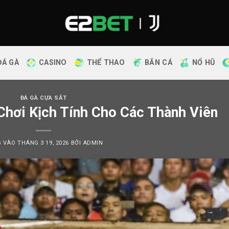
ĐÁ GÀ
CASINO
THỂ THAO
BẮN CÁ
NỔ HŨ
ĐÁ GÀ CỰA SẮT
hơi Kịch Tính Cho Các Thành Viên
G VÀO
THÁNG 3 19, 2026
BỞI
ADMIN