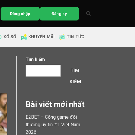
Đăng nhập
Đăng ký
XỔ SỐ
KHUYẾN MÃI
TIN TỨC
Tìm kiếm
TÌM
KIẾM
Bài viết mới nhất
E2BET – Cổng game đổi
thưởng uy tín #1 Việt Nam
2026