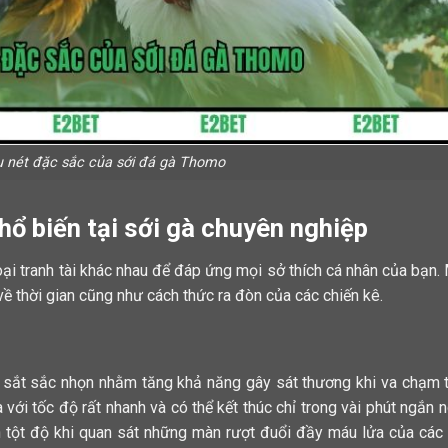
u nét đặc sắc của sới đá gà Thomo
hổ biến tại sới gà chuyên nghiệp
oại tranh tài khác nhau để đáp ứng mọi sở thích cá nhân của bạn.
về thời gian cũng như cách thức ra đòn của các chiến kê.
g sắt sắc nhọn nhằm tăng khả năng gây sát thương khi va chạm 
 với tốc độ rất nhanh và có thể kết thúc chỉ trong vài phút ngắn n
 tột độ khi quan sát những màn rượt đuổi đầy máu lửa của các