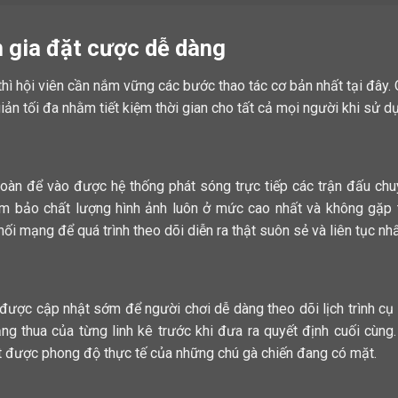
m gia đặt cược dễ dàng
thì hội viên cần nắm vững các bước thao tác cơ bản nhất tại đây.
ản tối đa nhằm tiết kiệm thời gian cho tất cả mọi người khi sử d
oàn để vào được hệ thống phát sóng trực tiếp các trận đấu ch
m bảo chất lượng hình ảnh luôn ở mức cao nhất và không gặp 
nối mạng để quá trình theo dõi diễn ra thật suôn sẻ và liên tục nhấ
được cập nhật sớm để người chơi dễ dàng theo dõi lịch trình cụ 
ắng thua của từng linh kê trước khi đưa ra quyết định cuối cùng
ắt được phong độ thực tế của những chú gà chiến đang có mặt.