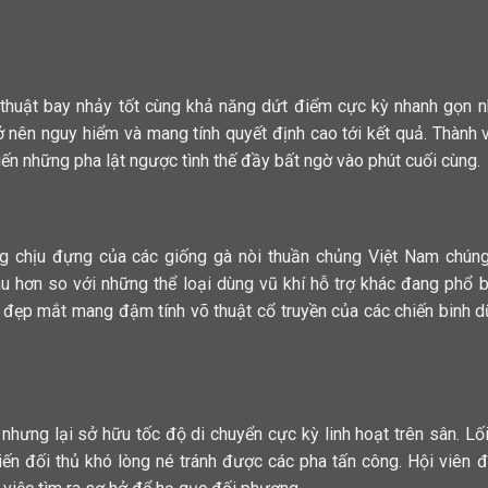
 thuật bay nhảy tốt cùng khả năng dứt điểm cực kỳ nhanh gọn n
 nên nguy hiểm và mang tính quyết định cao tới kết quả. Thành 
ến những pha lật ngược tình thế đầy bất ngờ vào phút cuối cùng.
ng chịu đựng của các giống gà nòi thuần chủng Việt Nam chúng
 hơn so với những thể loại dùng vũ khí hỗ trợ khác đang phổ b
ẹp mắt mang đậm tính võ thuật cổ truyền của các chiến binh 
nhưng lại sở hữu tốc độ di chuyển cực kỳ linh hoạt trên sân. Lố
hiến đối thủ khó lòng né tránh được các pha tấn công. Hội viên 