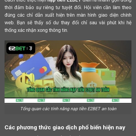
thời đảm bảo sự riêng tư tuyệt đối. Hội viên cần làm theo
đúng các chỉ dẫn xuất hiện trên màn hình giao diện chính
web. Bạn sẽ thấy số dư thay đổi chỉ sau vài phút khi hệ
thống xác nhận xong thông tin.
Tổng quan các tính năng nạp tiền E2BET an toàn
Các phương thức giao dịch phổ biến hiện nay