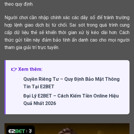
theo quy định.
Người chơi cần nhập chính xác các dãy số để tránh trường
hợp lệnh giao dịch bị từ chối. Sai sót trong quá trình cung
cấp dữ liệu thẻ sẽ khiến thời gian xử lý kéo dài hơn. Cách
thức gửi tiền này đảm bảo tính ẩn danh cao cho mọi người
tham gia giải trí trực tuyến.
👉 Xem thêm:
Quyền Riêng Tư – Quy Định Bảo Mật Thông
Tin Tại E2BET
Đại Lý E2BET – Cách Kiếm Tiền Online Hiệu
Quả Nhất 2026