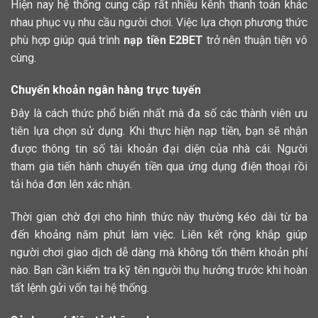
Hiện nay hệ thống cung cấp rất nhiều kênh thanh toán khác
nhau phục vụ nhu cầu người chơi. Việc lựa chọn phương thức
phù hợp giúp quá trình
nạp tiền E2BET
trở nên thuận tiện vô
cùng.
Chuyển khoản ngân hàng trực tuyến
Đây là cách thức phổ biến nhất mà đa số các thành viên ưu
tiên lựa chọn sử dụng. Khi thực hiện nạp tiền, bạn sẽ nhận
được thông tin số tài khoản đại diện của nhà cái. Người
tham gia tiến hành chuyển tiền qua ứng dụng điện thoại rồi
tải hóa đơn lên xác nhận.
Thời gian chờ đợi cho hình thức này thường kéo dài từ ba
đến khoảng năm phút làm việc. Liên kết rộng khắp giúp
người chơi giao dịch dễ dàng mà không tốn thêm khoản phí
nào. Bạn cần kiểm tra kỹ tên người thụ hưởng trước khi hoàn
tất lệnh gửi vốn tại hệ thống.