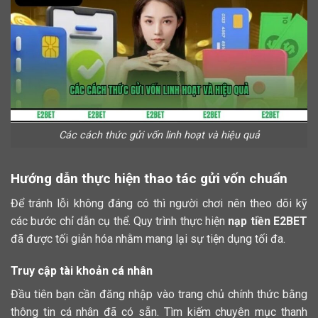
Các cách thức gửi vốn linh hoạt và hiệu quả
Hướng dẫn thực hiện thao tác gửi vốn chuẩn
Để tránh lỗi không đáng có thì người chơi nên theo dõi kỹ
các bước chỉ dẫn cụ thể. Quy trình thực hiện
nạp tiền E2BET
đã được tối giản hóa nhằm mang lại sự tiện dụng tối đa.
Truy cập tài khoản cá nhân
Đầu tiên bạn cần đăng nhập vào trang chủ chính thức bằng
thông tin cá nhân đã có sẵn. Tìm kiếm chuyên mục thanh